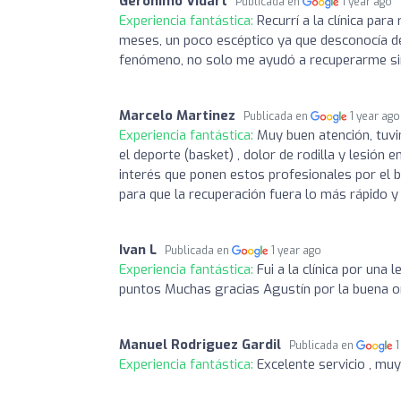
Gerónimo Vidart
Publicada en
1 year ago
Experiencia fantástica:
Recurrí a la clínica pa
meses, un poco escéptico ya que desconocía de
fenómeno, no solo me ayudó a recuperarme si
Marcelo Martinez
Publicada en
1 year ago
Experiencia fantástica:
Muy buen atención, tuvi
el deporte (basket) , dolor de rodilla y lesión 
interés que ponen estos profesionales por el b
para que la recuperación fuera lo más rápido y
Ivan L
Publicada en
1 year ago
Experiencia fantástica:
Fui a la clínica por una
puntos Muchas gracias Agustín por la buena on
Manuel Rodriguez Gardil
Publicada en
1
Experiencia fantástica:
Excelente servicio , mu