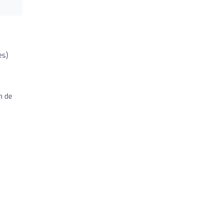
es)
n de