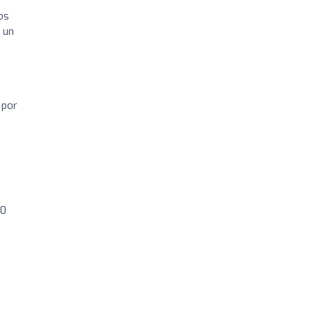
os
 un
 por
10