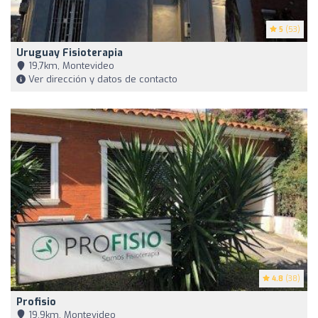
5
(53)
Uruguay Fisioterapia
19,7km, Montevideo
Ver dirección y datos de contacto
4.8
(38)
Profisio
19,9km, Montevideo